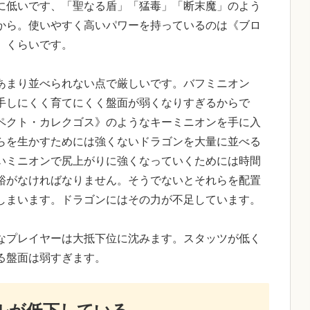
に低いです、「聖なる盾」「猛毒」「断末魔」のよう
から。使いやすく高いパワーを持っているのは《ブロ
》くらいです。
あまり並べられない点で厳しいです。バフミニオン
手しにくく育てにくく盤面が弱くなりすぎるからで
ペクト・カレクゴス》のようなキーミニオンを手に入
らを生かすためには強くないドラゴンを大量に並べる
いミニオンで尻上がりに強くなっていくためには時間
裕がなければなりません。そうでないとそれらを配置
しまいます。ドラゴンにはその力が不足しています。
なプレイヤーは大抵下位に沈みます。スタッツが低く
る盤面は弱すぎます。