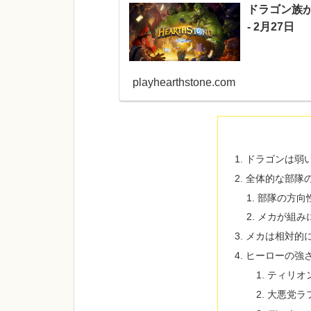
ドラゴン族が
- 2月27日
playhearthstone.com
ドラゴンは弱
全体的な部隊
部隊の方向
メカが組み
メカは相対的
ヒーローの強
ティリオ
大悪党ラ