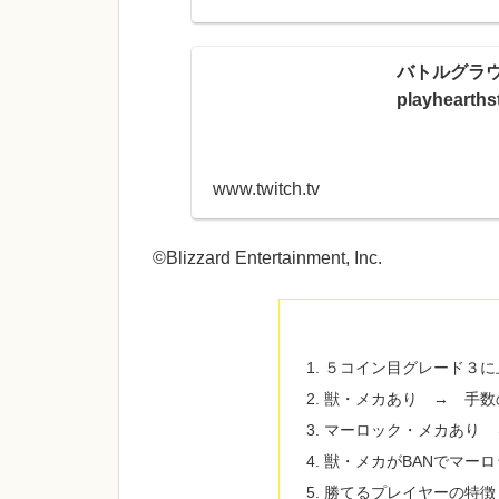
バトルグラウ
playhearths
www.twitch.tv
©Blizzard Entertainment, Inc.
５コイン目グレード３に
獣・メカあり → 手数
マーロック・メカあり 
獣・メカがBANでマー
勝てるプレイヤーの特徴