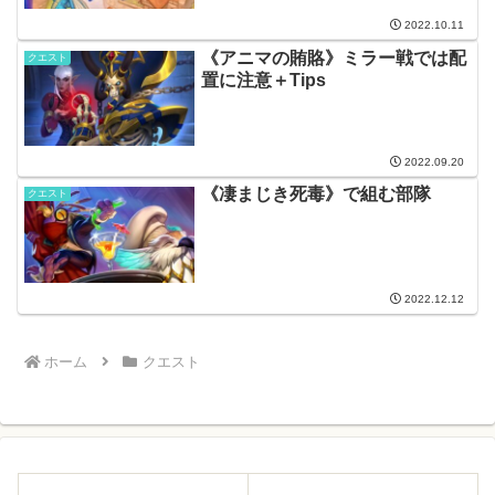
2022.10.11
《アニマの賄賂》ミラー戦では配
クエスト
置に注意＋Tips
2022.09.20
《凄まじき死毒》で組む部隊
クエスト
2022.12.12
ホーム
クエスト