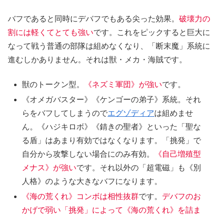
バフであると同時にデバフでもある尖った効果。
破壊力の
割には軽くてとても強い
です。これをピックすると巨大に
なって戦う普通の部隊は組めなくなり、「断末魔」系統に
進むしかありません。それは獣・メカ・海賊です。
獣のトークン型。
《ネズミ軍団》が強い
です。
《オメガバスター》《ケンゴーの弟子》系統。それ
らをバフしてしまうので
エグゾディア
は組めませ
ん。《ハジキロボ》《錆きの聖者》といった「聖な
る盾」はあまり有効ではなくなります。「挑発」で
自分から攻撃しない場合にのみ有効。
《自己増殖型
メナス》が強い
です。それ以外の「超電磁」も《別
人格》のような大きなバフになります。
《海の荒くれ》コンボは相性抜群
です。
デバフのお
かげで弱い「挑発」によって《海の荒くれ》を詰ま