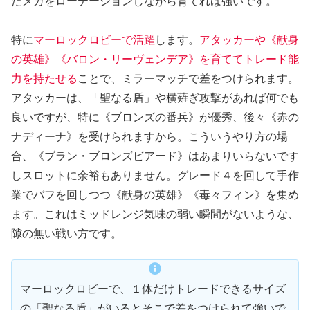
たメカをローテーションしながら育てれば強いです。
特に
マーロックロビーで活躍
します。
アタッカーや《献身
の英雄》《バロン・リーヴェンデア》を育ててトレード能
力を持たせる
ことで、ミラーマッチで差をつけられます。
アタッカーは、「聖なる盾」や横薙ぎ攻撃があれば何でも
良いですが、特に《ブロンズの番兵》が優秀、後々《赤の
ナディーナ》を受けられますから。こういうやり方の場
合、《ブラン・ブロンズビアード》はあまりいらないです
しスロットに余裕もありません。グレード４を回して手作
業でバフを回しつつ《献身の英雄》《毒々フィン》を集め
ます。これはミッドレンジ気味の弱い瞬間がないような、
隙の無い戦い方です。
マーロックロビーで、１体だけトレードできるサイズ
の「聖なる盾」がいるとそこで差をつけられて強いで