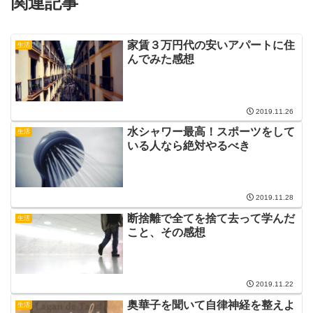
関連記事
家賃３万円代の安いアパートに住
生活
んでみた感想
2019.11.26
水シャワー最高！スポーツをして
生活
いる人なら絶対やるべき
2019.11.28
断捨離で全てを捨て去って学んだ
生活
こと、その感想
2019.11.22
奥華子を聞いて自律神経を整えよ
生活