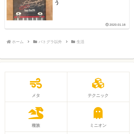
う
2020.01.16
ホーム
バトグラ以外
生活
メタ
テクニック
種族
ミニオン