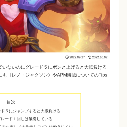
2022.09.27
2022.10.02
でいないのにグレード５にポンと上げると大抵負ける
も《レノ・ジャクソン》やAPM海賊についてのTips
目次
ード５にジャンプすると大抵負ける
グレード１回しは破綻している
ドの女王》《大暴走リロイ》は効きにくい