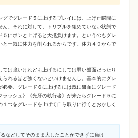
ングでグレード５に上げるプレイには、上げた瞬間に
せん。それに対して、トリプルを組めていない状態で
ド５にポンと上げると大抵負けます。というのもグレ
いと一気に体力を削られるからです。体力４０からで
しては強いけれども上げるにしては弱い盤面だったり
えられるほど強くないといけませんし。基本的にグレ
が必要、グレード６に上げるには既に盤面にグレード
クラッシュ》《光牙の執行者》が来たらグレード５に
の１つをグレードを上げて自ら取りに行くとおかしく
げるなどしてそのまま大したことができずに負け