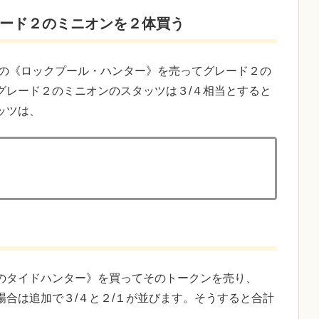
ード２のミニオンを２体買う
３の《ロックプール・ハンター》を売ってグレード２の
グレード２のミニオンのスタッツは３/４相当とすると
ッツは、
のタイドハンター》を買ってそのトークンを売り、
合は追加で３/４と２/１が並びます。そうすると合計