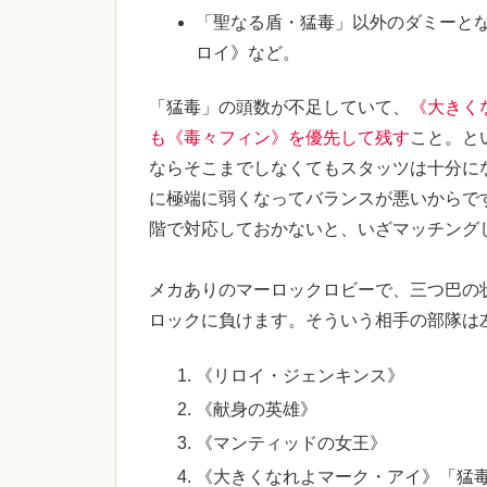
「聖なる盾・猛毒」以外のダミーと
ロイ》など。
「猛毒」の頭数が不足していて、
《大きく
も《毒々フィン》を優先して残す
こと。と
ならそこまでしなくてもスタッツは十分に
に極端に弱くなってバランスが悪いからで
階で対応しておかないと、いざマッチング
メカありのマーロックロビーで、三つ巴の
ロックに負けます。そういう相手の部隊は
《リロイ・ジェンキンス》
《献身の英雄》
《マンティッドの女王》
《大きくなれよマーク・アイ》「猛