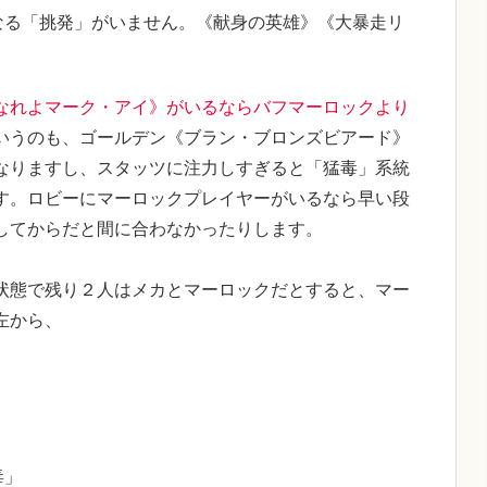
なる「挑発」がいません。《献身の英雄》《大暴走リ
なれよマーク・アイ》がいるならバフマーロックより
いうのも、ゴールデン《ブラン・ブロンズビアード》
なりますし、スタッツに注力しすぎると「猛毒」系統
す。ロビーにマーロックプレイヤーがいるなら早い段
してからだと間に合わなかったりします。
状態で残り２人はメカとマーロックだとすると、マー
左から、
毒」