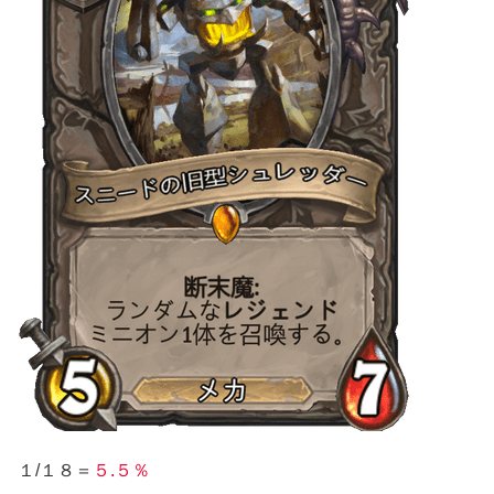
１/１８＝
５.５％