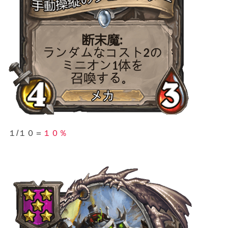
１/１０＝
１０％