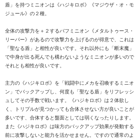
盾」を持つミニオンは《ハジキロボ》《マジウザ・オ・モ
ジュール》の２種。
全体の攻撃力を＋２するバフミニオン《メタルトゥース・
リーパー》があるので攻撃力を上げるのが得意で、これは
「聖なる盾」と相性が良いです。それ以外にも「断末魔」
で中身が出る死んでも構わないようなミニオンが多いので
それとも相性が良いです。
主力の《ハジキロボ》を「戦闘中にメカを召喚するミニオ
ン」でバックアップし、何度も「聖なる盾」をリフレッシ
ュしてその手数で戦います。《ハジキロボ》は２体欲し
く、トリプルが見つかっても合体させない方が良いことが
多いです、合体すると盤面としては弱くなったりします。
また《ハジキロボ》は味方のバックアップ効果が発動する
前に攻撃しないと能力を活かせません。ですので通常のよ