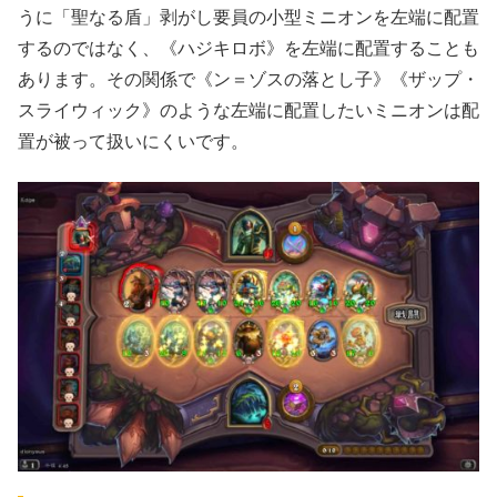
うに「聖なる盾」剥がし要員の小型ミニオンを左端に配置
するのではなく、《ハジキロボ》を左端に配置することも
あります。その関係で《ン＝ゾスの落とし子》《ザップ・
スライウィック》のような左端に配置したいミニオンは配
置が被って扱いにくいです。