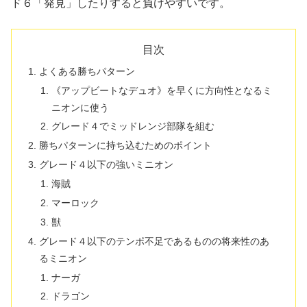
ド６「発見」したりすると負けやすいです。
目次
よくある勝ちパターン
《アップビートなデュオ》を早くに方向性となるミ
ニオンに使う
グレード４でミッドレンジ部隊を組む
勝ちパターンに持ち込むためのポイント
グレード４以下の強いミニオン
海賊
マーロック
獣
グレード４以下のテンポ不足であるものの将来性のあ
るミニオン
ナーガ
ドラゴン