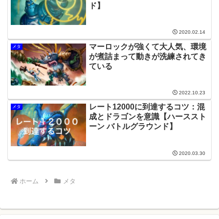
ド】
2020.02.14
マーロックが強くて大人気、環境
メタ
が煮詰まって動きが洗練されてき
ている
2022.10.23
レート12000に到達するコツ：混
メタ
成とドラゴンを意識【ハーススト
ーン バトルグラウンド】
2020.03.30
ホーム
メタ