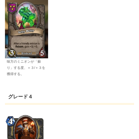
味方のミニオンが「蘇
り」する度、＋３/＋３を
獲得する。
グレード４