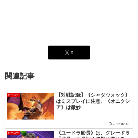
X
関連記事
【対戦記録】《シャダウォック》
ヒーロー
はミスプレイに注意、《オニクシ
ア》は微妙
2022.02.18
《ユードラ船長》は、グレード５
ヒーロー