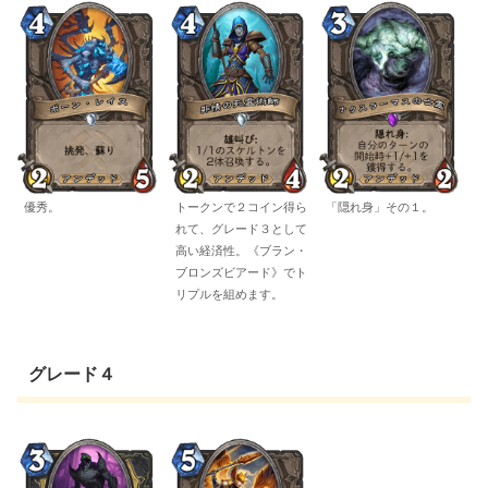
優秀。
トークンで２コイン得ら
「隠れ身」その１。
れて、グレード３として
高い経済性。《ブラン・
ブロンズビアード》でト
リプルを組めます。
グレード４