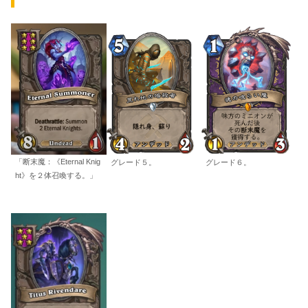
「断末魔：《Eternal Knig
グレード５。
グレード６。
ht》を２体召喚する。」