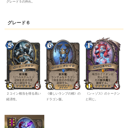
グレード５の外れ。
グレード６
２コイン相当を得る高い
《優しいランプの精》の
《ン＝ゾス》のトークン
経済性。
ドラゴン版。
と同じ。