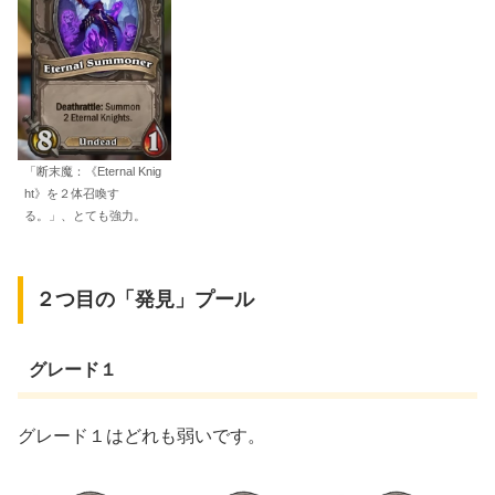
「断末魔：《Eternal Knig
ht》を２体召喚す
る。」、とても強力。
２つ目の「発見」プール
グレード１
グレード１はどれも弱いです。