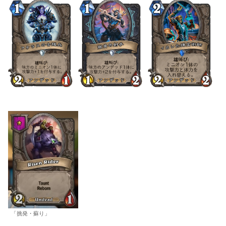
「挑発・蘇り」