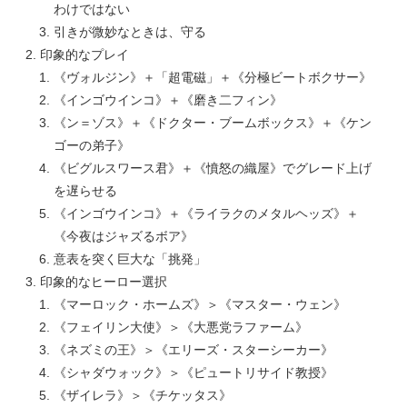
わけではない
引きが微妙なときは、守る
印象的なプレイ
《ヴォルジン》＋「超電磁」＋《分極ビートボクサー》
《インゴウインコ》＋《磨き二フィン》
《ン＝ゾス》＋《ドクター・ブームボックス》＋《ケン
ゴーの弟子》
《ビグルスワース君》＋《憤怒の織屋》でグレード上げ
を遅らせる
《インゴウインコ》＋《ライラクのメタルヘッズ》＋
《今夜はジャズるボア》
意表を突く巨大な「挑発」
印象的なヒーロー選択
《マーロック・ホームズ》＞《マスター・ウェン》
《フェイリン大使》＞《大悪党ラファーム》
《ネズミの王》＞《エリーズ・スターシーカー》
《シャダウォック》＞《ピュートリサイド教授》
《ザイレラ》＞《チケッタス》