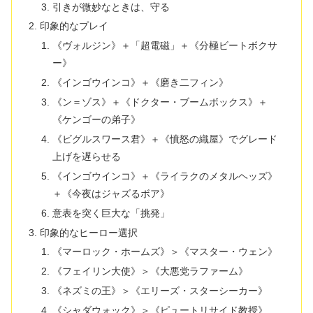
引きが微妙なときは、守る
印象的なプレイ
《ヴォルジン》＋「超電磁」＋《分極ビートボクサ
ー》
《インゴウインコ》＋《磨き二フィン》
《ン＝ゾス》＋《ドクター・ブームボックス》＋
《ケンゴーの弟子》
《ビグルスワース君》＋《憤怒の織屋》でグレード
上げを遅らせる
《インゴウインコ》＋《ライラクのメタルヘッズ》
＋《今夜はジャズるボア》
意表を突く巨大な「挑発」
印象的なヒーロー選択
《マーロック・ホームズ》＞《マスター・ウェン》
《フェイリン大使》＞《大悪党ラファーム》
《ネズミの王》＞《エリーズ・スターシーカー》
《シャダウォック》＞《ピュートリサイド教授》