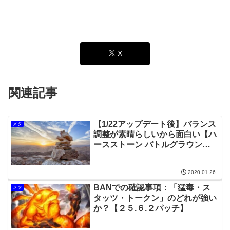
X
関連記事
【1/22アップデート後】バランス
メタ
調整が素晴らしいから面白い【ハ
ースストーン バトルグラウン
ド】
2020.01.26
BANでの確認事項：「猛毒・ス
メタ
タッツ・トークン」のどれが強い
か？【２５.６.２パッチ】