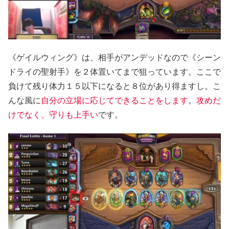
《ゲイルウィング》は、相手がアンデッドなので《シーン
ドライの聖射手》を２体置いてまで狙っています。ここで
負けて残り体力１５以下になると８位があり得ますし。こ
んな風に
自分の立場に応じてできることをします
。
攻めだ
けでなく、守りも上手い
です。