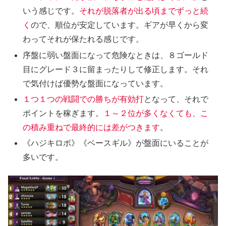
いう感じです。
それが脱落者が出る頃までずっと続
く
ので、順位が安定しています。ギアが早くから変
わってそれが保たれる感じです。
序盤に弱い盤面になって危険なときは、８ゴールド
目にグレード３に留まったりして修正します。それ
で気付けば優勢な盤面になっています。
１つ１つの戦闘での勝ちが有効打
となって、それで
ポイントを稼ぎます。
１～２位が多くなくても、こ
の積み重ねで最終的には差がつきます
。
《ハジキロボ》《ベースギル》が盤面にいることが
多いです。