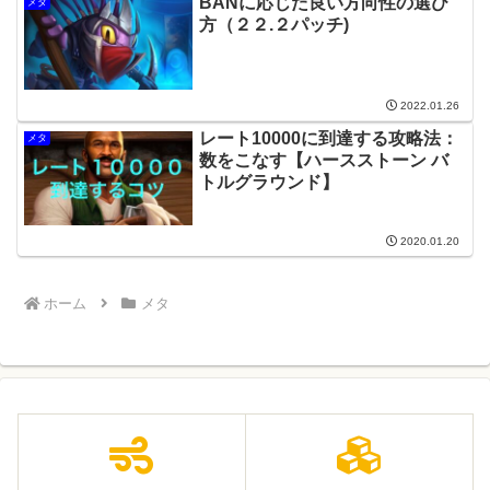
BANに応じた良い方向性の選び
メタ
方（２２.２パッチ)
2022.01.26
レート10000に到達する攻略法：
メタ
数をこなす【ハースストーン バ
トルグラウンド】
2020.01.20
ホーム
メタ