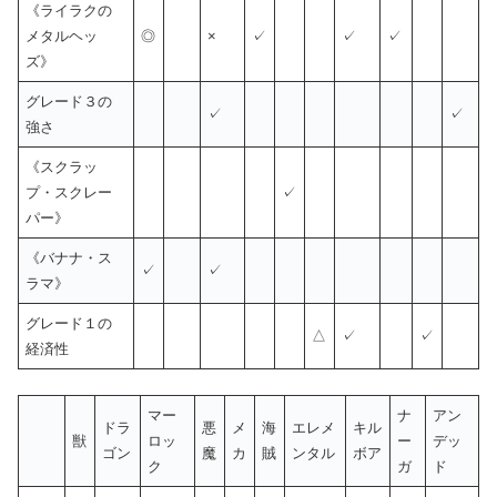
《ライラクの
メタルヘッ
◎
×
✓
✓
✓
ズ》
グレード３の
✓
✓
強さ
《スクラッ
プ・スクレー
✓
パー》
《バナナ・ス
✓
✓
ラマ》
グレード１の
△
✓
✓
経済性
マー
ナ
アン
ドラ
悪
メ
海
エレメ
キル
獣
ロッ
ー
デッ
ゴン
魔
カ
賊
ンタル
ボア
ク
ガ
ド